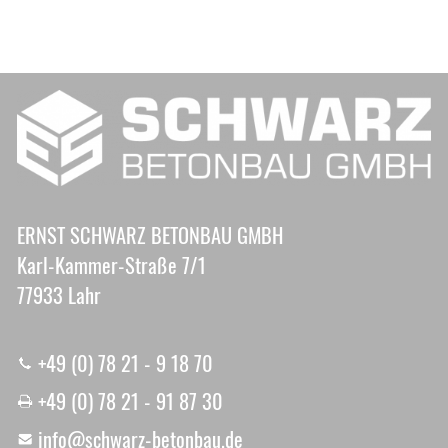
ERNST SCHWARZ BETONBAU GMBH
Karl-Kammer-Straße 7/1
77933 Lahr
+49 (0) 78 21 - 9 18 70
+49 (0) 78 21 - 91 87 30
nf
schw
rz-b
t
nb
d