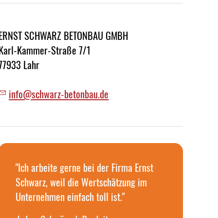
ERNST SCHWARZ BETONBAU GMBH
Karl-Kammer-Straße 7/1
77933 Lahr
nf
schw
rz-b
t
nb
d
"Ich arbeite gerne bei der Firma Ernst
Schwarz, weil die Wertschätzung im
Unternehmen einfach toll ist."